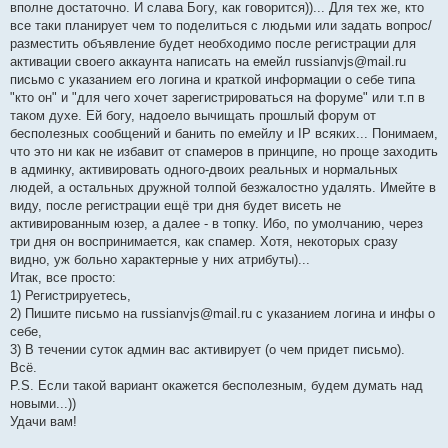
вполне достаточно. И слава Богу, как говорится))... Для тех же, кто
все таки планирует чем то поделиться с людьми или задать вопрос/
разместить объявление будет необходимо после регистрации для
активации своего аккаунта написать на емейл russianvjs@mail.ru
письмо с указанием его логина и краткой информации о себе типа
"кто он" и "для чего хочет зарегистрироваться на форуме" или т.п в
таком духе. Ей богу, надоело вычищать прошлый форум от
бесполезных сообщений и банить по емейлу и IP всяких... Понимаем,
что это ни как не избавит от спамеров в принципе, но проще заходить
в админку, активировать одного-двоих реальных и нормальных
людей, а остальных дружной толпой безжалостно удалять. Имейте в
виду, после регистрации ещё три дня будет висеть не
активированным юзер, а далее - в топку. Ибо, по умолчанию, через
три дня он воспринимается, как спамер. Хотя, некоторых сразу
видно, уж больно характерные у них атрибуты)...
Итак, все просто:
1) Регистрируетесь,
2) Пишите письмо на russianvjs@mail.ru с указанием логина и инфы о
себе,
3) В течении суток админ вас активирует (о чем придет письмо).
Всё.
P.S. Если такой вариант окажется бесполезным, будем думать над
новыми...))
Удачи вам!