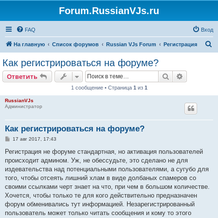
Forum.RussianVJs.ru
FAQ
Вход
П
На главную
Список форумов
Russian VJs Forum
Регистрация
о
Как регистрироваться на форуме?
и
Поиск
Расширен
Ответить
с
1 сообщение • Страница
1
из
1
к
RussianVJs
Администратор
Как регистрироваться на форуме?
С
17 авг 2017, 17:43
о
о
Регистрация не форуме стандартная, но активация пользователей
б
происходит админом. Уж, не обессудьте, это сделано не для
щ
е
издевательства над потенциальными пользователями, а сугубо для
н
того, чтобы отсеять лишний хлам в виде долбаных спамеров со
и
е
своими ссылками черт знает на что, при чем в большом количестве.
Хочется, чтобы только те для кого действительно предназначен
форум обменивались тут информацией. Незарегистрированный
пользователь может только читать сообщения и кому то этого