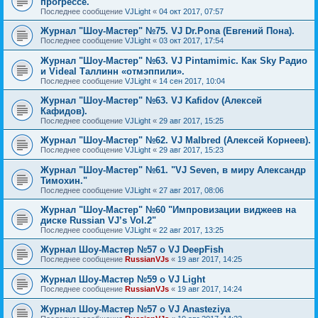
прогрессе.
Последнее сообщение
VJLight
«
04 окт 2017, 07:57
Журнал "Шоу-Мастер" №75. VJ Dr.Pona (Евгений Пона).
Последнее сообщение
VJLight
«
03 окт 2017, 17:54
Журнал "Шоу-Мастер" №63. VJ Pintamimic. Как Sky Радио
и Videal Таллинн «отмэппили».
Последнее сообщение
VJLight
«
14 сен 2017, 10:04
Журнал "Шоу-Мастер" №63. VJ Kafidov (Алексей
Кафидов).
Последнее сообщение
VJLight
«
29 авг 2017, 15:25
Журнал "Шоу-Мастер" №62. VJ Malbred (Алексей Корнеев).
Последнее сообщение
VJLight
«
29 авг 2017, 15:23
Журнал "Шоу-Мастер" №61. "VJ Seven, в миру Александр
Тимохин."
Последнее сообщение
VJLight
«
27 авг 2017, 08:06
Журнал "Шоу-Мастер" №60 "Импровизации виджеев на
диске Russian VJ’s Vol.2"
Последнее сообщение
VJLight
«
22 авг 2017, 13:25
Журнал Шоу-Мастер №57 о VJ DeepFish
Последнее сообщение
RussianVJs
«
19 авг 2017, 14:25
Журнал Шоу-Мастер №59 о VJ Light
Последнее сообщение
RussianVJs
«
19 авг 2017, 14:24
Журнал Шоу-Мастер №57 о VJ Anasteziya