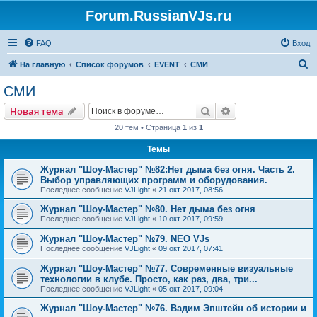
Forum.RussianVJs.ru
FAQ
Вход
П
На главную
Список форумов
EVENT
СМИ
о
СМИ
и
Поиск
Расширенный пои
Новая тема
с
20 тем • Страница
1
из
1
к
Темы
Журнал "Шоу-Мастер" №82:Нет дыма без огня. Часть 2.
Выбор управляющих программ и оборудования.
Последнее сообщение
VJLight
«
21 окт 2017, 08:56
Журнал "Шоу-Мастер" №80. Нет дыма без огня
Последнее сообщение
VJLight
«
10 окт 2017, 09:59
Журнал "Шоу-Мастер" №79. NEO VJs
Последнее сообщение
VJLight
«
09 окт 2017, 07:41
Журнал "Шоу-Мастер" №77. Современные визуальные
технологии в клубе. Просто, как раз, два, три...
Последнее сообщение
VJLight
«
05 окт 2017, 09:04
Журнал "Шоу-Мастер" №76. Вадим Эпштейн об истории и