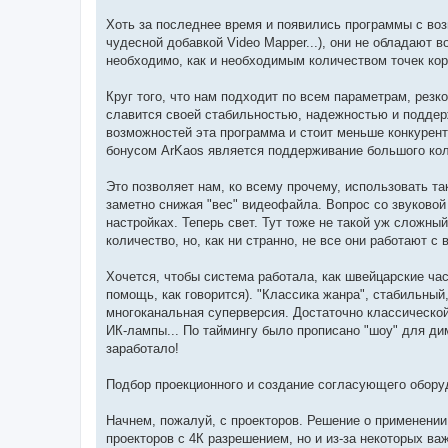
Хоть за последнее время и появились программы с воз
чудесной добавкой Video Mapper...), они не обладают 
необходимо, как и необходимым количеством точек ко
Круг того, что нам подходит по всем параметрам, резко
славится своей стабильностью, надежностью и поддер
возможностей эта программа и стоит меньше конкурент
бонусом ArKaos является поддерживание большого ко
Это позволяет нам, ко всему прочему, использовать та
заметно снижая "вес" видеофайла. Вопрос со звуковой
настройках. Теперь свет. Тут тоже не такой уж сложн
количество, но, как ни странно, не все они работают 
Хочется, чтобы система работала, как швейцарские часы
помощь, как говорится). "Классика жанра", стабильный,
многоканальная суперверсия. Достаточно классическо
ИК-лампы... По таймингу было прописано "шоу" для ди
заработало!
Подбор проекционного и создание согласующего обору
Начнем, пожалуй, с проекторов. Решение о применении 
проекторов с 4К разрешением, но и из-за некоторых ва