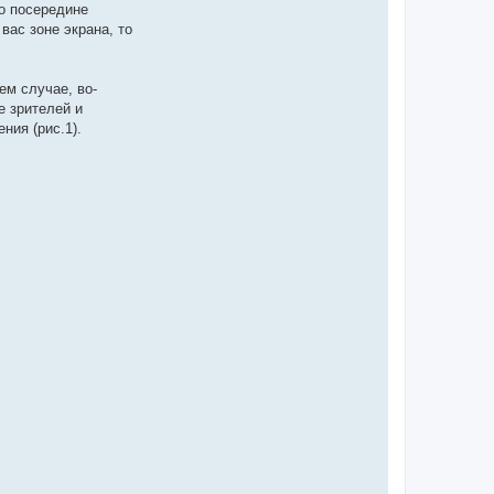
о посередине
вас зоне экрана, то
ем случае, во-
е зрителей и
ния (рис.1).