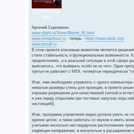
Арсений Сыроежкин,
www.vjlight.ru/Show-Master_82.html
www.minopolisoz.ru
- теперь -
https://www.zkidz.city/
www.ozmall.ru
В этом проекте ключевым моментом является решение
стали стабильность и функциональные возможности. Ка
предпочтениях, а в реальной ситуации в этой сфере р
выяснилось, что выбирать особо не из чего. Одни про
третьи не работают с MIDI, четвертые периодически "глю
Итак, нам необходимо управлять с одного компьютера 
немалые размеры стены для проекции, в проекте решен
хорошее разрешения для качественной (четкой и естес
я уже перед открытием при тестовых запусках игры на
настоящий)).
Итак, программа управления видео должна уметь не то
единое целое, а также работать со звуком и иметь воз
учитывая несколько нестандартное расположение прое
коррекции изображения, и желательно в расширенном е