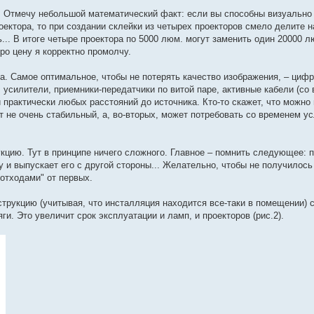
ее. Отмечу небольшой математический факт: если вы способны визуально 
ектора, то при создании склейки из четырех проекторов смело делите н
... В итоге четыре проектора по 5000 люм. могут заменить один 20000 л
ро цену я корректно промолчу.
. Самое оптимальное, чтобы не потерять качество изображения, – цифр
 усилители, приемники-передатчики по витой паре, активные кабели (со
и практически любых расстояний до источника. Кто-то скажет, что можно
нт не очень стабильный, а, во-вторых, может потребовать со временем у
кцию. Тут в принципе ничего сложного. Главное – помнить следующее: п
и выпускает его с другой стороны... Желательно, чтобы не получилось 
"отходами" от первых.
трукцию (учитывая, что инсталляция находится все-таки в помещении) 
ги. Это увеличит срок эксплуатации и ламп, и проекторов (рис.2).