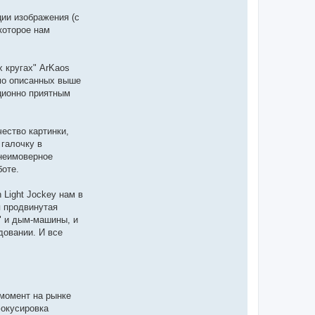
ции изображения (с
которое нам
х кругах" ArKaos
мо описанных выше
иционно приятным
чество картинки,
 галочку в
 неимоверное
боте.
 Light Jockey нам в
я продвинутая
" и дым-машины, и
довании. И все
 момент на рынке
фокусировка