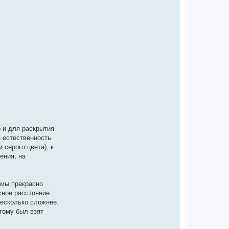
о и для раскрытия
ю естественность
 серого цвета), к
ения, на
 мы прекрасно
сное расстояние
несколько сложнее.
тому был взят