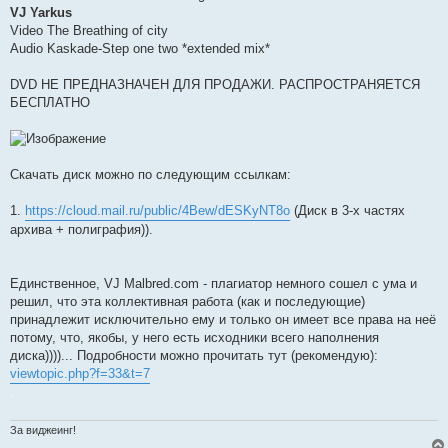
VJ Yarkus
Video The Breathing of city
Audio Kaskade-Step one two *extended mix*
DVD НЕ ПРЕДНАЗНАЧЕН ДЛЯ ПРОДАЖИ. РАСПРОСТРАНЯЕТСЯ
БЕСПЛАТНО
Скачать диск можно по следующим ссылкам:
1.
https://cloud.mail.ru/public/4Bew/dESKyNT8o
(Диск в 3-х частях
архива + полиграфия)).
Единственное, VJ Malbred.com - плагиатор немного сошел с ума и
решил, что эта коллективная работа (как и последующие)
принадлежит исключительно ему и только он имеет все права на неё
потому, что, якобы, у него есть исходники всего наполнения
диска))))... Подробности можно прочитать тут (рекомендую):
viewtopic.php?f=33&t=7
.
За виджеинг!