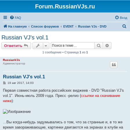
Forum.RussianVJs.ru
FAQ
Вход
П
На главную
Список форумов
EVENT
Russian VJs - DVD
о
Russian VJ's vol.1
и
Поиск
Расширен
Ответить
с
1 сообщение • Страница
1
из
1
к
RussianVJs
Администратор
Russian VJ's vol.1
С
19 авг 2017, 14:03
о
о
Первая совместная работа российских виджеев - DVD "Russian VJ's
б
vol.1". Июнь-июль 2009 года. Пресс -релиз (
ссылки на скачивание
щ
е
ниже
):
н
и
е
...Вы когда-нибудь задумывались о том, что за странные и, в то же
время завораживающие, картинки двигаются на экранах в клубе на