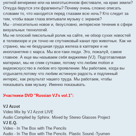
уютной вечеринке или на многотысячном фестивале, на краю земли?
Откуда берутся эти фрагменты? Почему очень сложно описать
словами то, что находится перед глазами всю ночь? Кто следит за
тем, чтобы ваши глаза впитывали музыку с экранов?
Мы - относительно новое и, безусловно, интересное течение в сфере
визуальных технологий.
Мы не плоский пиксельный ролик на сайте, не обзор сухих новостей
в телевизоре и уж точно не спутниковый канал про животных. Как ни
странно, мы не бездушная груда железа в каптерке и не
инопланетяне с марса. Мы все-таки люди. Это, пожалуй, самое
главное. А еще мы называем себя виджеями (VJ). Подготавливая
материал, мы не спим сутками, потому что любим motion и
видеоискусство в любом его проявлении. Мы работаем, когда вы
отдыхаете,потому что любим истинную радость и подлинный
интерес, как результат нашего труда. Мы работаем, чтобы
показывать вам музыку. Именно показывать.
Участники DVD "Russian VJ's vol.1":
VJ Azzot
Video Mix by VJ Azzot LIVE
Audio Compiled by Sphinx. Mixed by Stereo Glasses Project
VJ E.Q.
Video - In The Box with The Pencils
Audio - In The Box with The Pencils. Plastic Sound.-Tyumen