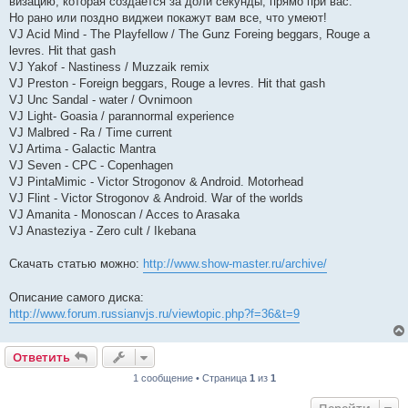
визацию, которая создается за доли секунды, прямо при вас.
Но рано или поздно виджеи покажут вам все, что умеют!
VJ Acid Mind - The Playfellow / The Gunz Foreing beggars, Rouge a
levres. Hit that gash
VJ Yakof - Nastiness / Muzzaik remix
VJ Preston - Foreign beggars, Rouge a levres. Hit that gash
VJ Unc Sandal - water / Ovnimoon
VJ Light- Goasia / parannormal experience
VJ Malbred - Ra / Time current
VJ Artima - Galactic Mantra
VJ Seven - CPC - Copenhagen
VJ PintaMimic - Victor Strogonov & Android. Motorhead
VJ Flint - Victor Strogonov & Android. War of the worlds
VJ Amanita - Monoscan / Acces to Arasaka
VJ Anasteziya - Zero cult / Ikebana
Скачать статью можно:
http://www.show-master.ru/archive/
Описание самого диска:
http://www.forum.russianvjs.ru/viewtopic.php?f=36&t=9
Ответить
1 сообщение • Страница
1
из
1