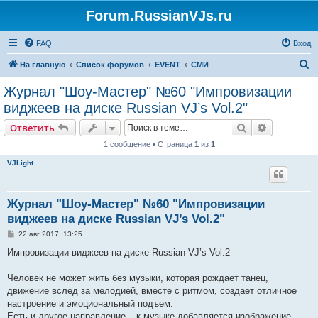
Forum.RussianVJs.ru
FAQ
Вход
П
На главную
Список форумов
EVENT
СМИ
о
Журнал "Шоу-Мастер" №60 "Импровизации
и
виджеев на диске Russian VJ’s Vol.2"
с
Поиск
Расширен
Ответить
к
1 сообщение • Страница
1
из
1
VJLight
Журнал "Шоу-Мастер" №60 "Импровизации
виджеев на диске Russian VJ’s Vol.2"
С
22 авг 2017, 13:25
о
о
Импровизации виджеев на диске Russian VJ’s Vol.2
б
щ
е
Человек не может жить без музыки, которая рождает танец,
н
движение вслед за мелодией, вместе с ритмом, создает отличное
и
е
настроение и эмоциональный подъем.
Есть и другое направление – к музыке добавляется изображение,