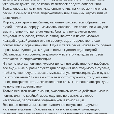
уже чужое движение, за которым человек следит, сопереживая.
Театр, опера, кино, много- численные клипы на хитовые и не очень
песни, а сейчас и яркие видеокомпози- ции в ночных клубах или на
фестивалях.
Мир виджея ярок и необычен, наполнен множеством образов: свет
лучей – ритм их сердца, мембраны образов – их сознание и каждое
выступление – отдельная жизнь. Сначала появляется поток
визуальных образов, которые складываются в некую мозаику.
Каждый виджей делает это по-своему, ведь творчество плохо
совместимо с ограничениями. Одна и та же песня может быть подана
с разными видеоряда- ми, даже если их делал один виджей.
Обстановка, настроение, аудитория – все это накладывает свой
отпечаток на видеокомпозицию.
И уже не всегда понятно, музыка дополняет действие или наоборот,
все види- мые образы служат для создания необходимого антуража,
чтобы лучше почув- ствовать музыкальную композицию. Да и нужно
ли это понимать? Если вы хоти- те просто отдохнуть, то однозначно
– нет, потеряете нить и окажетесь вне те- мы, не поняв автора, да и
не получив удовольствия.
Только испытав яркие эмоции, оказавшись частью действия, можно
понять или, по крайней мере, ощутить не смысл, а скорее
настроение, заложенное художни- ком в композиции.
Это новое яркое и высокотехнологичное искусство получило
название виджеинг. Основываясь на музыкальной композиции,
художник создает видеоряд, исход- ным материалом для которого