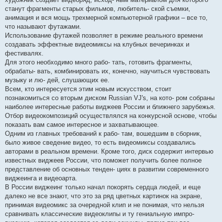
станут фрагменты старых фильмов, любитель- ской съемки,
анимация и вся мощь трехмерной компьютерной графики – все то,
что называют футажами.
Использование футажей позволяет в режиме реального времени
создавать эффектные видеомиксы на клубных вечеринках и
фестивалях.
Для этого необходимо много рабо- тать, готовить фрагменты,
обрабаты- вать, комбинировать их, конечно, научиться чувствовать
музыку и лю- дей, слушающих ее.
Всем, кто интересуется этим новым искусством, стоит
познакомиться со вторым диском Russian VJ's, на кото- ром собраны
наиболее интересные работы виджеев России и ближнего зарубежья.
Отбор видеокомпозиций осуществлялся на конкурсной основе, чтобы
показать вам самое интересное и захватывающее.
Одним из главных требований к рабо- там, вошедшим в сборник,
было живое сведение видео, то есть видеомиксы создавались
авторами в реальном времени. Кроме того, диск содержит интервью
известных виджеев России, что поможет получить более полное
представление об основных тенден- циях в развитии современного
виджеинга и видеоарта.
В России виджеинг только начал покорять сердца людей, и еще
далеко не все знают, что это за ряд цветных картинок на экране,
принимая видеомикс за очередной клип и не понимая, что нельзя
сравнивать классические видеоклипы и ту гениальную импро-