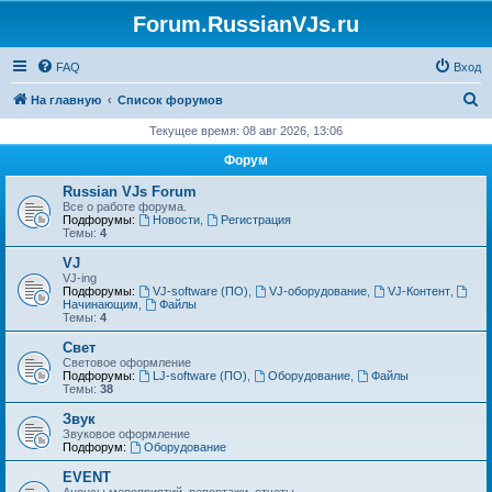
Forum.RussianVJs.ru
FAQ
Вход
П
На главную
Список форумов
о
Текущее время: 08 авг 2026, 13:06
и
Форум
с
Russian VJs Forum
к
Все о работе форума.
Подфорумы:
Новости
,
Регистрация
Темы:
4
VJ
VJ-ing
Подфорумы:
VJ-software (ПО)
,
VJ-оборудование
,
VJ-Контент
,
Начинающим
,
Файлы
Темы:
4
Свет
Световое оформление
Подфорумы:
LJ-software (ПО)
,
Оборудование
,
Файлы
Темы:
38
Звук
Звуковое оформление
Подфорум:
Оборудование
EVENT