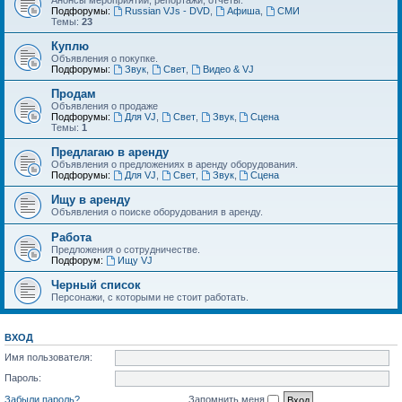
Анонсы мероприятий, репортажи, отчеты.
Подфорумы:
Russian VJs - DVD
,
Афиша
,
СМИ
Темы:
23
Куплю
Объявления о покупке.
Подфорумы:
Звук
,
Свет
,
Видео & VJ
Продам
Объявления о продаже
Подфорумы:
Для VJ
,
Свет
,
Звук
,
Сцена
Темы:
1
Предлагаю в аренду
Объявления о предложениях в аренду оборудования.
Подфорумы:
Для VJ
,
Свет
,
Звук
,
Сцена
Ищу в аренду
Объявления о поиске оборудования в аренду.
Работа
Предложения о сотрудничестве.
Подфорум:
Ищу VJ
Черный список
Персонажи, с которыми не стоит работать.
ВХОД
Имя пользователя:
Пароль:
Забыли пароль?
Запомнить меня